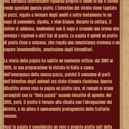
Una curiosità interessante riguarda proprio il modo in cui il chimo
rende speciale questo piatto. L’intestino del vitello viene tagliato
in pezzi, legato a formare degli anelli e cotto lentamente in un
sugo di pomodoro, cipolla, e vino bianco. Durante la cottura, il
chimo si addensa, fondendosi con il sugo e creando una crema che
avvolge i rigatoni o altri tipi di pasta. La
pajata
è quindi un piatto
di pasta ricco e corposo, che regala una consistenza cremosa e un
sapore inconfondibile, amatissimo dagli intenditori.
La storia della pajata ha subito un momento critico: dal 2001 al
2015, la sua preparazione fu vietata in Italia a causa
dell’emergenza della mucca pazza, poiché il consumo di parti
dell’intestino degli animali era stato ritenuto rischioso. Questo
dibattito aveva reso la pajata un piatto raro, ei romani si erano
arrangiati con la “finta pajata” usando intestini di agnello. Nel
2015, però, il piatto è tornato alla ribalta con l’abrogazione del
divieto, e da allora è nuovamente protagonista delle trattorie
romane.
Oggi la pajata è considerata un vero e proprio
piatto cult
della