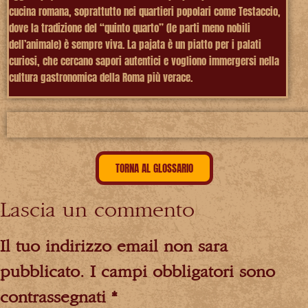
cucina romana, soprattutto nei quartieri popolari come Testaccio,
dove la tradizione del “quinto quarto” (le parti meno nobili
dell’animale) è sempre viva. La pajata è un piatto per i palati
curiosi, che cercano sapori autentici e vogliono immergersi nella
cultura gastronomica della Roma più verace.
TORNA AL GLOSSARIO
Lascia un commento
Il tuo indirizzo email non sarà
pubblicato.
I campi obbligatori sono
contrassegnati
*