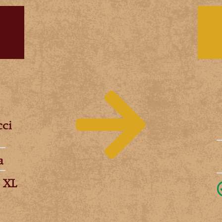
cci
a
 XL