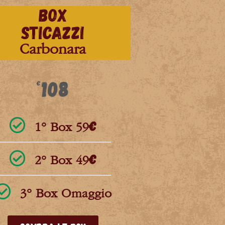
BOX
STICAZZI
Carbonara
108
€
1° Box 59€
2° Box 49€
3° Box Omaggio